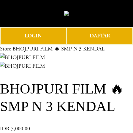
O
0
p
e
n
LOGIN
DAFTAR
M
e
Store
BHOJPURI FILM 🔥 SMP N 3 KENDAL
n
u
BHOJPURI FILM 🔥
SMP N 3 KENDAL
IDR 5,000.00