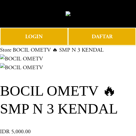
O
0
p
e
n
LOGIN
DAFTAR
M
e
Store
BOCIL OMETV 🔥 SMP N 3 KENDAL
n
u
BOCIL OMETV 🔥
SMP N 3 KENDAL
IDR 5,000.00