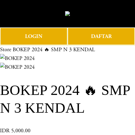
O
0
p
e
n
LOGIN
DAFTAR
M
e
Store
BOKEP 2024 🔥 SMP N 3 KENDAL
n
u
BOKEP 2024 🔥 SMP
N 3 KENDAL
IDR 5,000.00