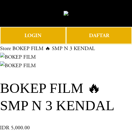
O
0
p
e
n
LOGIN
DAFTAR
M
e
Store
BOKEP FILM 🔥 SMP N 3 KENDAL
n
u
BOKEP FILM 🔥
SMP N 3 KENDAL
IDR 5,000.00