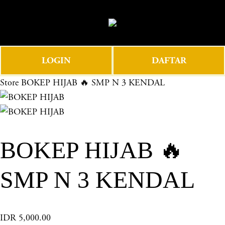
O
0
p
e
n
LOGIN
DAFTAR
M
e
Store
BOKEP HIJAB 🔥 SMP N 3 KENDAL
n
u
BOKEP HIJAB 🔥
SMP N 3 KENDAL
IDR 5,000.00