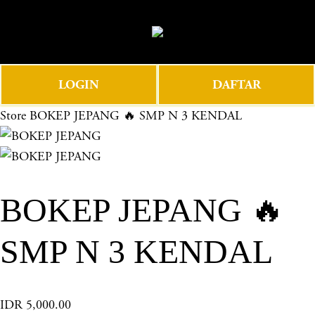
O
0
p
e
n
LOGIN
DAFTAR
M
e
Store
BOKEP JEPANG 🔥 SMP N 3 KENDAL
n
u
BOKEP JEPANG 🔥
SMP N 3 KENDAL
IDR 5,000.00