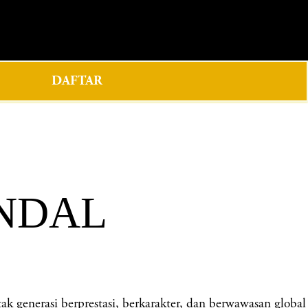
0
DAFTAR
ENDAL
nerasi berprestasi, berkarakter, dan berwawasan global