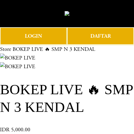
O
0
p
e
n
LOGIN
DAFTAR
M
e
Store
BOKEP LIVE 🔥 SMP N 3 KENDAL
n
u
BOKEP LIVE 🔥 SMP
N 3 KENDAL
IDR 5,000.00