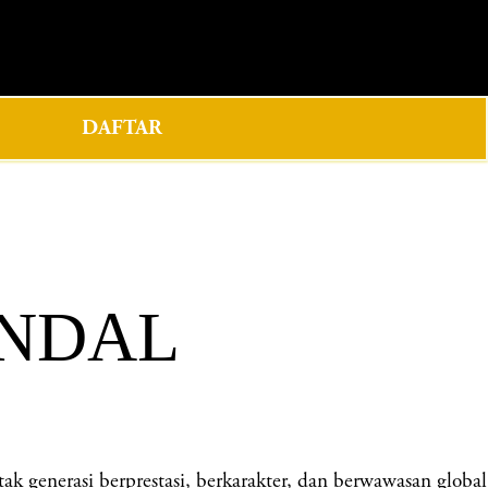
0
DAFTAR
ENDAL
nerasi berprestasi, berkarakter, dan berwawasan global