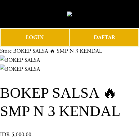
O
0
p
e
n
LOGIN
DAFTAR
M
e
Store
BOKEP SALSA 🔥 SMP N 3 KENDAL
n
u
BOKEP SALSA 🔥
SMP N 3 KENDAL
IDR 5,000.00