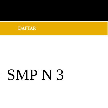
0
DAFTAR
 SMP N 3