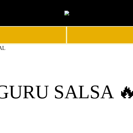
AL
GURU SALSA 🔥