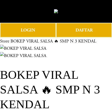
O
0
p
e
n
LOGIN
DAFTAR
M
e
Store
BOKEP VIRAL SALSA 🔥 SMP N 3 KENDAL
n
u
BOKEP VIRAL
SALSA 🔥 SMP N 3
KENDAL