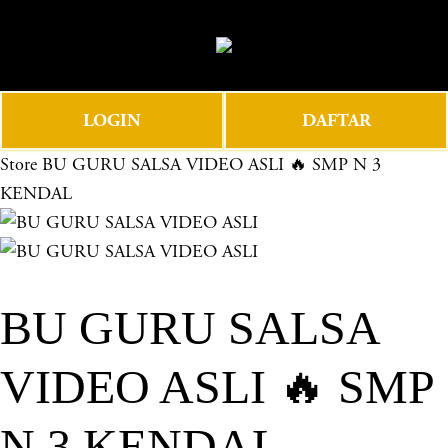
O
0
p
e
n
LOGIN
DAFTAR
M
e
Store
BU GURU SALSA VIDEO ASLI 🔥 SMP N 3
n
KENDAL
u
BU GURU SALSA
VIDEO ASLI 🔥 SMP
N 3 KENDAL