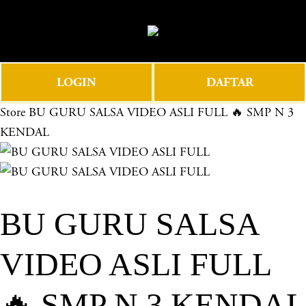
O
0
p
e
n
LOGIN
DAFTAR
M
e
Store
BU GURU SALSA VIDEO ASLI FULL 🔥 SMP N 3
n
KENDAL
u
BU GURU SALSA
VIDEO ASLI FULL
🔥 SMP N 3 KENDAL