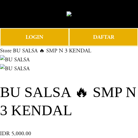
O
0
p
e
n
LOGIN
DAFTAR
M
e
Store
BU SALSA 🔥 SMP N 3 KENDAL
n
u
BU SALSA 🔥 SMP N
3 KENDAL
IDR 5,000.00