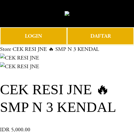
O
0
p
e
n
LOGIN
DAFTAR
M
e
Store
CEK RESI JNE 🔥 SMP N 3 KENDAL
n
u
CEK RESI JNE 🔥
SMP N 3 KENDAL
IDR 5,000.00