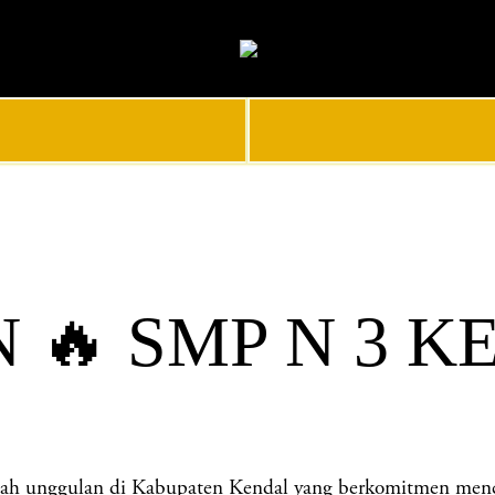
🔥 SMP N 3 K
ggulan di Kabupaten Kendal yang berkomitmen mencetak 