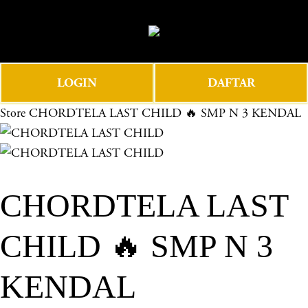
O
0
p
e
n
LOGIN
DAFTAR
M
e
Store
CHORDTELA LAST CHILD 🔥 SMP N 3 KENDAL
n
u
CHORDTELA LAST
CHILD 🔥 SMP N 3
KENDAL