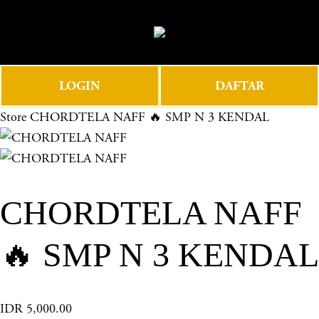
O
0
p
e
n
LOGIN
DAFTAR
M
e
Store
CHORDTELA NAFF 🔥 SMP N 3 KENDAL
n
u
CHORDTELA NAFF
🔥 SMP N 3 KENDAL
IDR 5,000.00