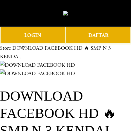
O
0
p
e
n
LOGIN
DAFTAR
M
e
Store
DOWNLOAD FACEBOOK HD 🔥 SMP N 3
n
KENDAL
u
DOWNLOAD
FACEBOOK HD 🔥
SMP N 3 KENDAL