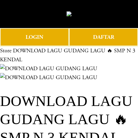
O
0
p
e
n
LOGIN
DAFTAR
M
e
Store
DOWNLOAD LAGU GUDANG LAGU 🔥 SMP N 3
n
KENDAL
u
DOWNLOAD LAGU
GUDANG LAGU 🔥
SMP N 3 KENDAL