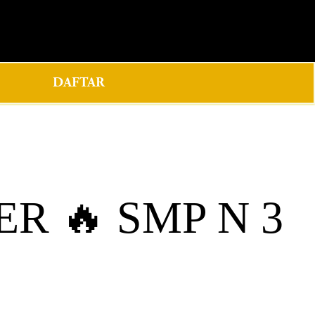
0
DAFTAR
R 🔥 SMP N 3