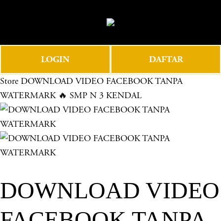
O
0
p
e
n
LOGIN
DAFTAR
M
e
Store
DOWNLOAD VIDEO FACEBOOK TANPA
n
WATERMARK 🔥 SMP N 3 KENDAL
u
DOWNLOAD VIDEO
FACEBOOK TANPA