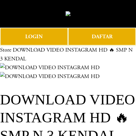
O
0
p
e
n
LOGIN
DAFTAR
M
e
Store
DOWNLOAD VIDEO INSTAGRAM HD 🔥 SMP N
n
3 KENDAL
u
DOWNLOAD VIDEO
INSTAGRAM HD 🔥
SMP N 3 KENDAL