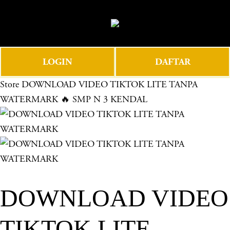
O
0
p
e
n
LOGIN
DAFTAR
M
e
Store
DOWNLOAD VIDEO TIKTOK LITE TANPA
n
WATERMARK 🔥 SMP N 3 KENDAL
u
DOWNLOAD VIDEO
TIKTOK LITE