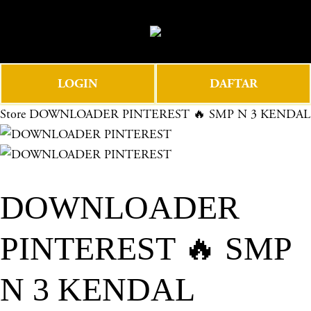
O
0
p
e
n
LOGIN
DAFTAR
M
e
Store
DOWNLOADER PINTEREST 🔥 SMP N 3 KENDAL
n
u
DOWNLOADER
PINTEREST 🔥 SMP
N 3 KENDAL