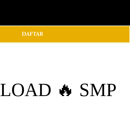
0
DAFTAR
OAD 🔥 SMP