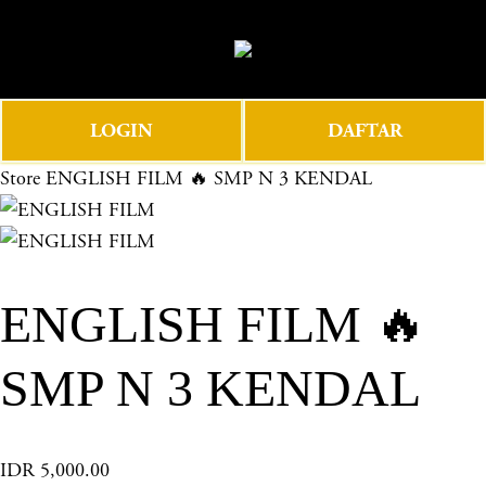
O
0
p
e
n
LOGIN
DAFTAR
M
e
Store
ENGLISH FILM 🔥 SMP N 3 KENDAL
n
u
ENGLISH FILM 🔥
SMP N 3 KENDAL
IDR 5,000.00