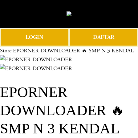
O
0
p
e
n
LOGIN
DAFTAR
M
e
Store
EPORNER DOWNLOADER 🔥 SMP N 3 KENDAL
n
u
EPORNER
DOWNLOADER 🔥
SMP N 3 KENDAL