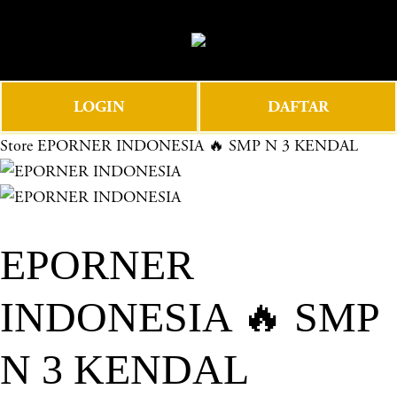
O
0
p
e
n
LOGIN
DAFTAR
M
e
Store
EPORNER INDONESIA 🔥 SMP N 3 KENDAL
n
u
EPORNER
INDONESIA 🔥 SMP
N 3 KENDAL