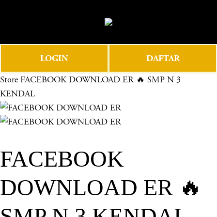
O
0
p
e
n
LOGIN
DAFTAR
M
e
Store
FACEBOOK DOWNLOAD ER 🔥 SMP N 3
n
KENDAL
u
FACEBOOK
DOWNLOAD ER 🔥
SMP N 3 KENDAL