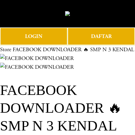
O
0
p
e
n
LOGIN
DAFTAR
M
e
Store
FACEBOOK DOWNLOADER 🔥 SMP N 3 KENDAL
n
u
FACEBOOK
DOWNLOADER 🔥
SMP N 3 KENDAL