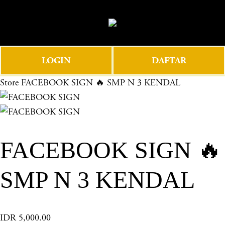
O
0
p
e
n
LOGIN
DAFTAR
M
e
Store
FACEBOOK SIGN 🔥 SMP N 3 KENDAL
n
u
FACEBOOK SIGN 🔥
SMP N 3 KENDAL
IDR 5,000.00