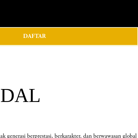
0
DAFTAR
NDAL
nerasi berprestasi, berkarakter, dan berwawasan global