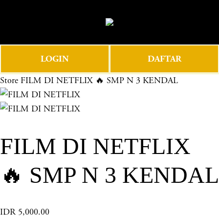
O
0
p
e
n
LOGIN
DAFTAR
M
e
Store
FILM DI NETFLIX 🔥 SMP N 3 KENDAL
n
u
FILM DI NETFLIX
🔥 SMP N 3 KENDAL
IDR 5,000.00