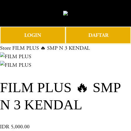
O
0
p
e
n
LOGIN
DAFTAR
M
e
Store
FILM PLUS 🔥 SMP N 3 KENDAL
n
u
FILM PLUS 🔥 SMP
N 3 KENDAL
IDR 5,000.00