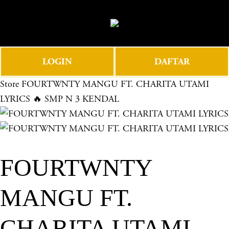
O
0
p
e
n
LOGIN
DAFTAR
M
e
Store
FOURTWNTY MANGU FT. CHARITA UTAMI
n
LYRICS 🔥 SMP N 3 KENDAL
u
FOURTWNTY
MANGU FT.
CHARITA UTAMI