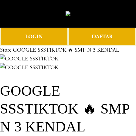
O
0
p
e
n
LOGIN
DAFTAR
M
e
Store
GOOGLE SSSTIKTOK 🔥 SMP N 3 KENDAL
n
u
GOOGLE
SSSTIKTOK 🔥 SMP
N 3 KENDAL