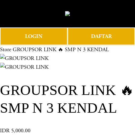
O
0
p
e
n
LOGIN
DAFTAR
M
e
Store
GROUPSOR LINK 🔥 SMP N 3 KENDAL
n
u
GROUPSOR LINK 🔥
SMP N 3 KENDAL
IDR 5,000.00