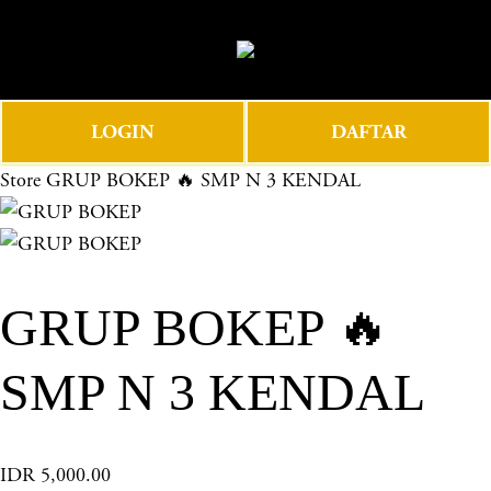
O
0
p
e
n
LOGIN
DAFTAR
M
e
Store
GRUP BOKEP 🔥 SMP N 3 KENDAL
n
u
GRUP BOKEP 🔥
SMP N 3 KENDAL
IDR 5,000.00