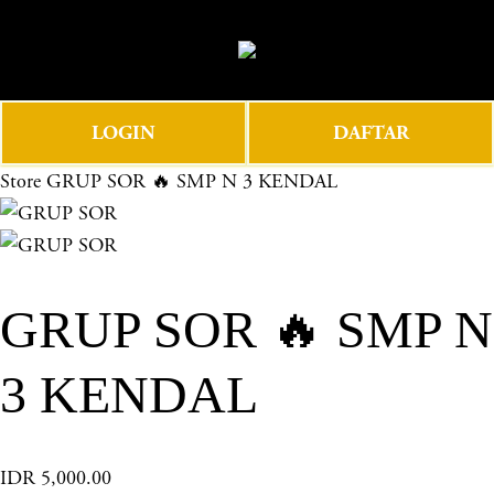
O
0
p
e
n
LOGIN
DAFTAR
M
e
Store
GRUP SOR 🔥 SMP N 3 KENDAL
n
u
GRUP SOR 🔥 SMP N
3 KENDAL
IDR 5,000.00