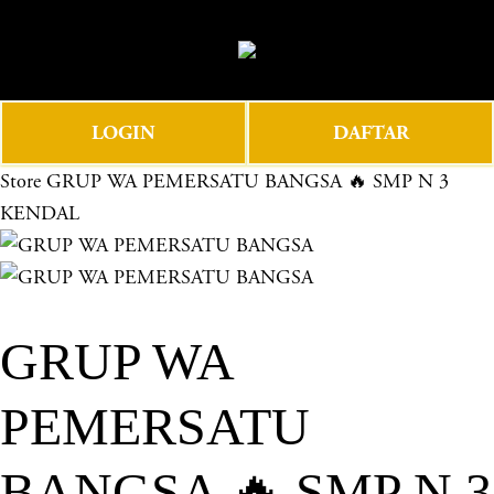
O
0
p
e
n
LOGIN
DAFTAR
M
e
Store
GRUP WA PEMERSATU BANGSA 🔥 SMP N 3
n
KENDAL
u
GRUP WA
PEMERSATU
BANGSA 🔥 SMP N 3