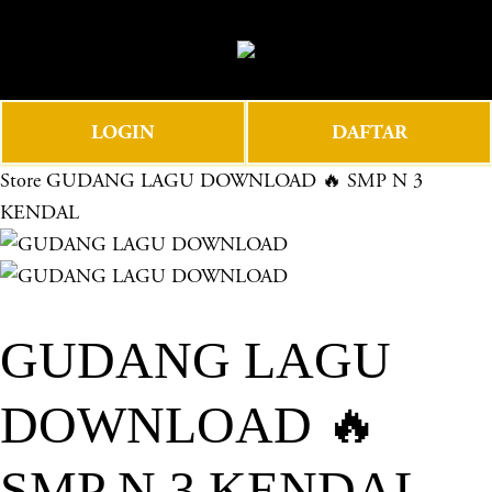
O
0
p
e
n
LOGIN
DAFTAR
M
e
Store
GUDANG LAGU DOWNLOAD 🔥 SMP N 3
n
KENDAL
u
GUDANG LAGU
DOWNLOAD 🔥
SMP N 3 KENDAL