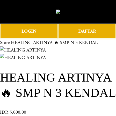
O
0
p
e
n
LOGIN
DAFTAR
M
e
Store
HEALING ARTINYA 🔥 SMP N 3 KENDAL
n
u
HEALING ARTINYA
🔥 SMP N 3 KENDAL
IDR 5,000.00