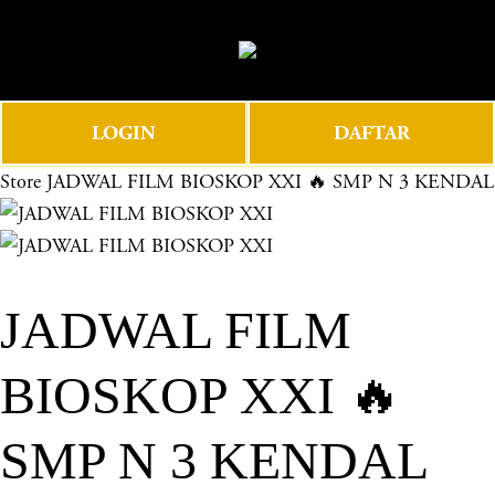
O
0
p
e
n
LOGIN
DAFTAR
M
e
Store
JADWAL FILM BIOSKOP XXI 🔥 SMP N 3 KENDAL
n
u
JADWAL FILM
BIOSKOP XXI 🔥
SMP N 3 KENDAL