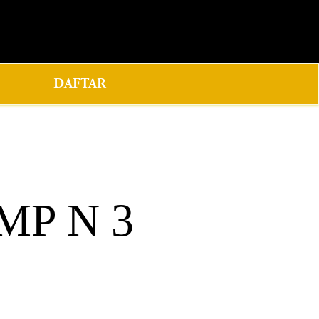
0
DAFTAR
MP N 3