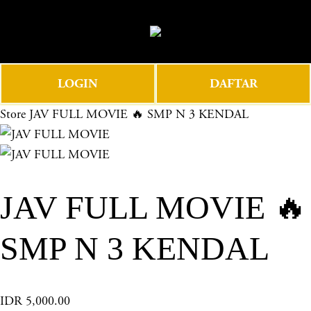
O
0
p
e
n
LOGIN
DAFTAR
M
e
Store
JAV FULL MOVIE 🔥 SMP N 3 KENDAL
n
u
JAV FULL MOVIE 🔥
SMP N 3 KENDAL
IDR 5,000.00