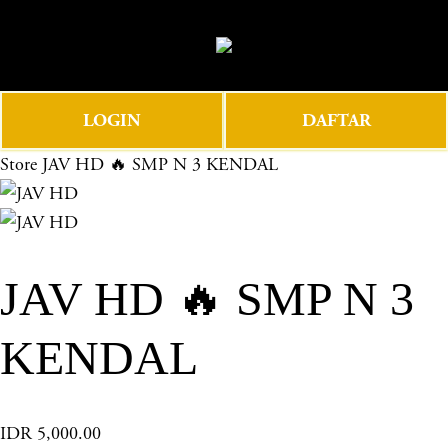
O
0
p
e
n
LOGIN
DAFTAR
M
e
Store
JAV HD 🔥 SMP N 3 KENDAL
n
u
JAV HD 🔥 SMP N 3
KENDAL
IDR 5,000.00