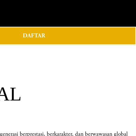
0
DAFTAR
DAL
rasi berprestasi, berkarakter, dan berwawasan global