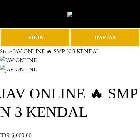
O
0
p
e
n
LOGIN
DAFTAR
M
e
Store
JAV ONLINE 🔥 SMP N 3 KENDAL
n
u
JAV ONLINE 🔥 SMP
N 3 KENDAL
IDR 5,000.00